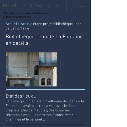
Meubles & Boiseries
Bibliothèques sur mesure et standards,
Verrières intérieurs bois.
Accueil
>
Actus >
étape projet bibliothèque Jean
de La Fontaine
Bibliothèque Jean de La Fontaine
en détails
Etat des lieux ...
La pièce qui fut jadis la bibliothèque de Jean de la
Fontaine n'avait plus rien à voir avec le décor
originale, plus de meubles, des boiseries
récentes. Les seuls éléments à conserver : la
cheminée et le parquet...